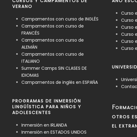
CURSOS Y CAMPAMENTOS DE
AÑO ESCO
VERANO
Curso 
Campamentos con curso de INGLÉS
Curso e
Campamentos con curso de
Curso e
FRANCÉS
Curso 
Campamentos con curso de
Curso e
ALEMÁN
Curso e
Campamentos con curso de
ITALIANO
UNIVERSI
Summer Camps SIN CLASES DE
IDIOMAS
Univers
Campamentos de inglés en ESPAÑA
Contact
PROGRAMAS DE INMERSIÓN
F
LINGÜÍSTICA PARA NIÑOS Y
ORMACI
ADOLESCENTES
OTROS ES
Inmersión en IRLANDA
EL EXTRA
Inmersión en ESTADOS UNIDOS