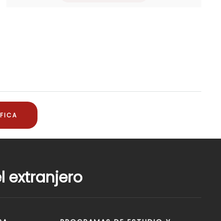
FICA
 extranjero