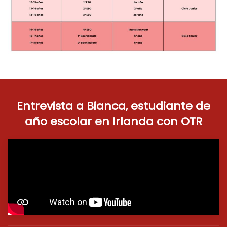
Entrevista a Bianca, estudiante de
año escolar en Irlanda con OTR