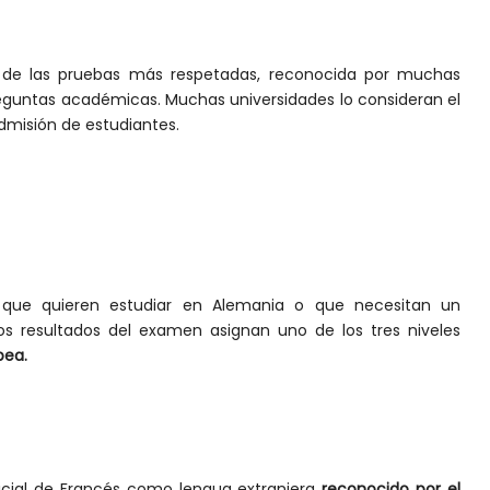
de las pruebas más respetadas, reconocida por muchas
eguntas académicas. Muchas universidades lo consideran el
dmisión de estudiantes.
que quieren estudiar en Alemania o que necesitan un
 Los resultados del examen asignan uno de los tres niveles
pea.
icial de Francés como lengua extranjera
reconocido por el