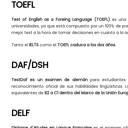
TOEFL
Test of English as a Foreing Language (TOEFL)
es una 
universidades, ya que está compuesto por un 100% de pr
mejor test a la hora de tomar decisiones en cuanto a la a
Tanto el
IELTS
como el
TOEFL
caduca a los dos años.
DAF/DSH
TestDaf es un examen de alemán
para estudiantes 
reconocimiento oficial de sus habilidades lingüísticas.
equivalentes de
B2 a C1 dentro del Marco de la Unión Euro
DELF
Diplome d´études en Langue Française
es el examen of