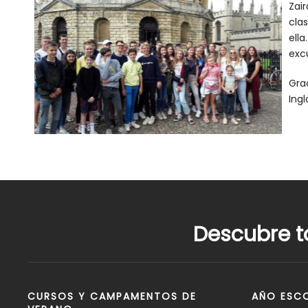
Zai
clas
ell
excu
Gra
Ing
Descubre t
CURSOS Y CAMPAMENTOS DE
AÑO ESCO