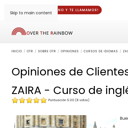
¡DINOS TU TELÉFONO Y
TE LLAMAMOS
!
Skip to main content
INICIO
OTR
SOBRE OTR
OPINIONES
CURSOS DE IDIOMAS
ZA
Opiniones de Cliente
ZAIRA - Curso de ing
Puntuación 5.00 (8 votos)
Bue