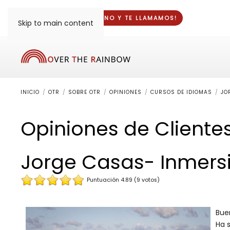
¡DINOS TU TELÉFONO Y
TE LLAMAMOS
!
Skip to main content
INICIO
OTR
SOBRE OTR
OPINIONES
CURSOS DE IDIOMAS
JO
Opiniones de Cliente
Jorge Casas- Inmersi
Puntuación 4.89 (9 votos)
Bue
Ha 