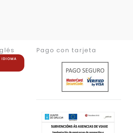
glés
Pago con tarjeta
E
IDIOMA