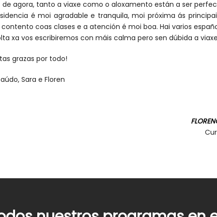
o de agora, tanto a viaxe como o aloxamento están a ser perfec
esidencia é moi agradable e tranquila, moi próxima ás principa
 contento coas clases e a atención é moi boa. Hai varios españoi
olta xa vos escribiremos con máis calma pero sen dúbida a via
tas grazas por todo!
saúdo, Sara e Floren
FLORENC
Cur
odos nuestros programas en el