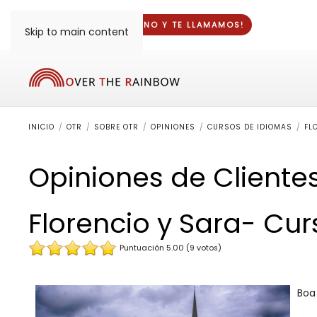
¡DINOS TU TELÉFONO Y
TE LLAMAMOS
!
Skip to main content
INICIO
OTR
SOBRE OTR
OPINIONES
CURSOS DE IDIOMAS
FL
Opiniones de Cliente
Florencio y Sara- Cur
Puntuación 5.00 (9 votos)
Boa