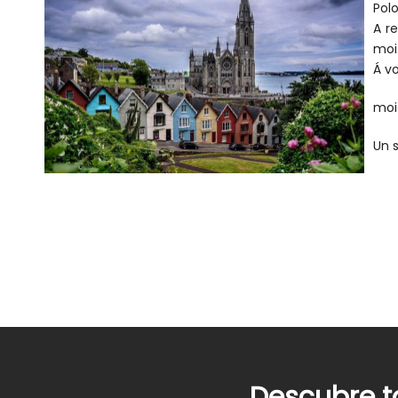
Pol
A r
moi
Á v
moi
Un 
Descubre t