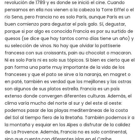
revolución de 1789 y es donde se inició el cine. Cuando
pensamos en ella nos vienen a la cabeza la Torre Eiffel o el
río Sena, pero Francia no es solo París, aunque París es un
buen comienzo para degustar el país galo. Sí, degustar,
porque si por algo es conocida Francia es por su surtido de
quesos (se dice que hay tantos como días tiene un año) y
su selección de vinos. No hay que olvidar la pattiserie
francesa con sus croissants, pain au chocolat o macaron.
Ni es solo París ni es solo sus tópicos. Si bien es cierto que el
pan forma una parte muy importante de la vida de los
franceses y que el pato se sirve a la naranja, en magret o
en paté, también es verdad que los mejillones y las ostras
son algunos de sus platos estrella. Francia es un país
extenso donde convergen diferentes culturas. Además, el
clima varía mucho del norte al sur y del este al oeste:
podemos pasar de las playas mediterráneas de la costa
del Sol al tiempo fiero de la Bretaña. También podemos ir a
la montaña y esquiar en los Alpes o disfrutar de la calidez
de La Provence. Además, Francia no es solo continental,
sino que cuenta con diferentes islas en el Caribe