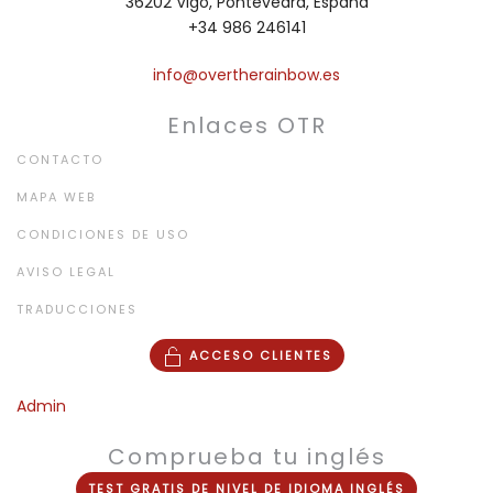
36202 Vigo, Pontevedra, España
+34 986 246141
info@overtherainbow.es
Enlaces OTR
CONTACTO
MAPA WEB
CONDICIONES DE USO
AVISO LEGAL
TRADUCCIONES
ACCESO CLIENTES
Admin
Comprueba tu inglés
TEST
GRATIS
DE NIVEL DE
IDIOMA INGLÉS