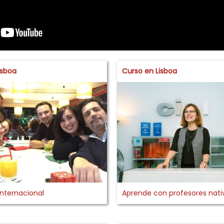
isboa
Curso en Lisboa
nternacional
Aprende con profesores nati