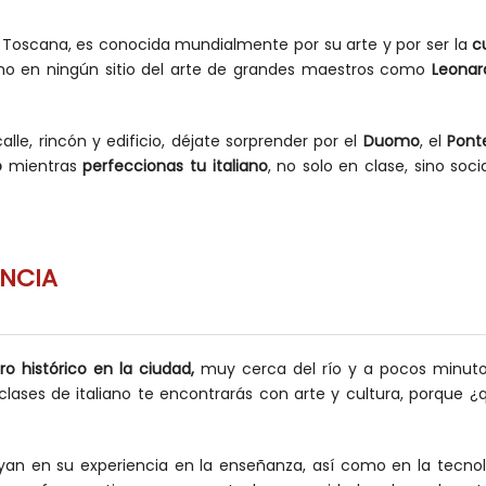
la Toscana, es conocida mundialmente por su arte y por ser la
c
como en ningún sitio del arte de grandes maestros como
Leonar
e, rincón y edificio, déjate sorprender por el
Duomo
, el
Pont
o
mientras
perfeccionas tu italiano
, no solo en clase, sino soc
ENCIA
ro histórico en la ciudad,
muy cerca del río y a pocos minut
clases de italiano te encontrarás con arte y cultura, porque ¿q
yan en su experiencia en la enseñanza, así como en la tecnolo