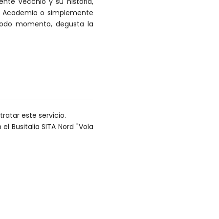
ente Vecchio y su historia,
 la Academia o simplemente
n todo momento, degusta la
tratar este servicio.
l Busitalia SITA Nord "Vola