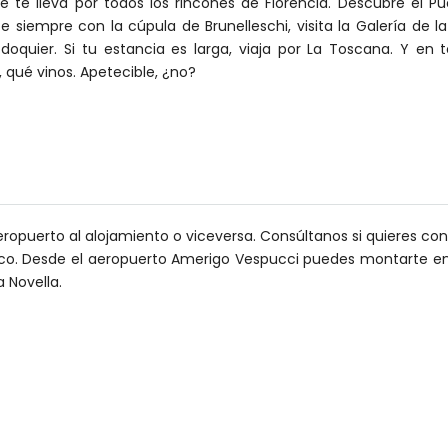
 te lleva por todos los rincones de Florencia. Descubre el Pu
e siempre con la cúpula de Brunelleschi, visita la Galería de
 doquier. Si tu estancia es larga, viaja por La Toscana. Y e
 qué vinos. Apetecible, ¿no?
l aeropuerto al alojamiento o viceversa. Consúltanos si quieres con
lico. Desde el aeropuerto Amerigo Vespucci puedes montarte en e
a Novella.