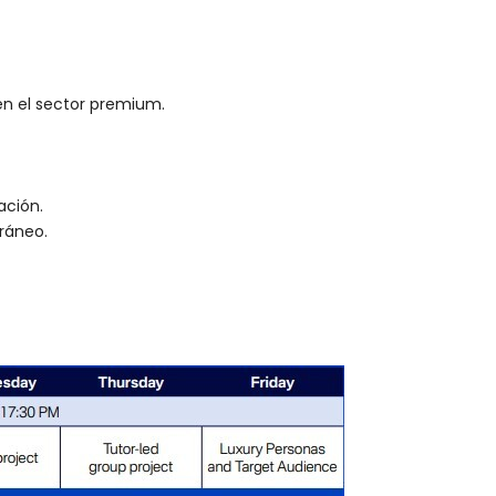
en el sector premium.
ación.
oráneo.