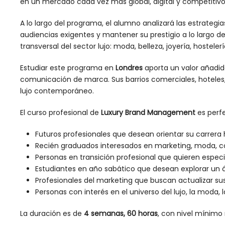
en un mercado cada vez más global, digital y competitivo
A lo largo del programa, el alumno analizará las estrategi
audiencias exigentes y mantener su prestigio a lo largo de
transversal del sector lujo: moda, belleza, joyería, hosteler
Estudiar este programa en
Londres
aporta un valor añadido
comunicación de marca. Sus barrios comerciales, hoteles, 
lujo contemporáneo.
El curso profesional de
Luxury Brand Management
es perfe
Futuros profesionales que desean orientar su carrera 
Recién graduados interesados en marketing, moda, co
Personas en transición profesional que quieren especial
Estudiantes en año sabático que desean explorar un á
Profesionales del marketing que buscan actualizar
Personas con interés en el universo del lujo, la moda, l
La duración es de
4 semanas, 60 horas
, con nivel míni