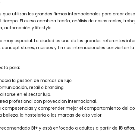
.
as que utilizan las grandes firmas internacionales para crear d
l tiempo. El curso combina teoría, análisis de casos reales, trab
ía, automoción y lifestyle.
 muy especial. La ciudad es uno de los grandes referentes inter
concept stores, museos y firmas internacionales convierten la 
cto para:
hacia la gestión de marcas de lujo.
municación, retail o branding.
izarse en el sector lujo.
rea profesional con proyección internacional.
 sus competencias y comprender mejor el comportamiento del 
a belleza, la hostelería o las marcas de alto valor.
mo recomendado
B1+
y está enfocado a adultos a partir de
18 años.