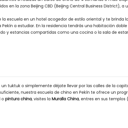
dos en la zona Beijing CBD (Beijing Central Business District), 
 la escuela en un hotel acogedor de estilo oriental y te brinda
Pekín a estudiar. En la residencia tendrás una habitación doble 
ado y estancias compartidas como una cocina o la sala de esta
un tuktuk o simplemente déjate llevar por las calles de la capita
es suficiente, nuestra escuela de chino en Pekín te ofrece un pro
i
o
pintura china
, visites la
Muralla China
, entres en sus templos 