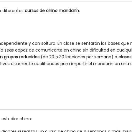
e diferentes
cursos de chino mandarín
:
dependiente y con soltura. En clase se sentarán las bases que n
a seas capaz de comunicarte en chino sin dificultad en cualquie
en grupos reducidos
(de 20 o 30 lecciones por semana) o
clases
tivos altamente cualificados para impartir el mandarín en una 
 estudiar chino:
diantes si realizas un curso de chino de 4 semanas o más. Dis