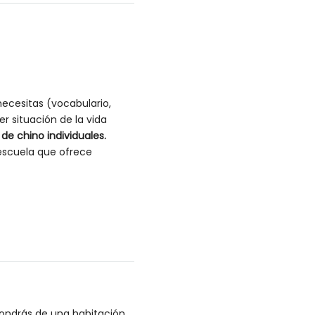
ecesitas (vocabulario,
r situación de la vida
 de chino individuales.
escuela que ofrece
pondrás de una habitación