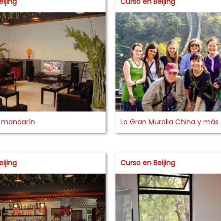
ijing
Curso en Beijing
e mandarín
La Gran Muralla China y más
ijing
Curso en Beijing